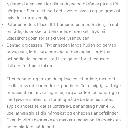
lysintensitetsniveau for din hudtype og hårfarve på din IPL
hårfjerner. Start altid med det laveste niveau og øg gradvist,
hvis det er nødvendigt.
Påfør enheden: Placer IPL hårfjerneren mod huden, så det
område, du ønsker at behandle, er dækket. Tryk på
udløserknappen for at aktivere lysimpulsen.
Gentag processen: Flyt enheden langs huden og gentag
processen, indtil hele området er behandlet. Undgå at
behandle det samme sted flere gange for at reducere
risikoen for hudirritation.
Efter behandlingen kan du opleve en let rødme, men det
skulle forsvinde inden for et par timer. Det er vigtigt at følge
producentens anvisninger nøje og at udføre behandlingen
med jævne mellemrum for at opnå de bedste resultater.
Typisk anbefales det at udføre IPL behandling hver 4.-6.
uge, afhængig af din hårvækst og enhedens anbefalinger.
Over tid vil du bemærke en markant reduktion i hårvæksten
og en glattere, hårfri hud.