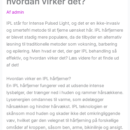
hvordan virker det?
Af
admin
IPL står for Intense Pulsed Light, og det er en ikke-invasiv
og smertefri metode til at fjerne uønsket hår. IPL hårfjernere
er blevet stadig mere populære, da de tilbyder en alternativ
løsning til traditionelle metoder som voksning, barbering
og epilering. Men hvad er det, der gør IPL behandling så
effektiv, og hvordan virker det? Læs videre for at finde ud
af det!
Hvordan virker en IPL hårfjerner?
En IPL hårfjerner fungerer ved at udsende intense
lysbølger, der trænger ned i huden og rammer hårsækkene.
Lysenergien omdannes til varme, som ødelægger
hårsækken og hindrer hårvækst. IPL teknologien er
skånsom mod huden og skader ikke det omkringliggende
væv, hvilket gør den velegnet til hårfjerning på forskellige
områder af kroppen, såsom ben, arme, bikinilinje og ansigt.